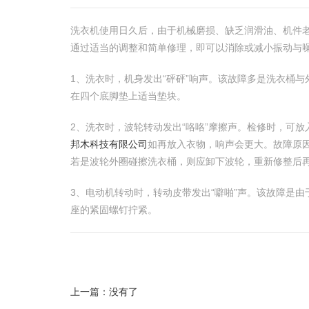
洗衣机使用日久后，由于机械磨损、缺乏润滑油、机件
通过适当的调整和简单修理，即可以消除或减小振动与
1、洗衣时，机身发出“砰砰”响声。该故障多是洗衣桶
在四个底脚垫上适当垫块。
2、洗衣时，波轮转动发出“咯咯”摩擦声。检修时，可
邦木科技有限公司
如再放入衣物，响声会更大。故障原
若是波轮外圈碰擦洗衣桶，则应卸下波轮，重新修整后
3、电动机转动时，转动皮带发出“噼啪”声。该故障是
座的紧固螺钉拧紧。
上一篇：没有了