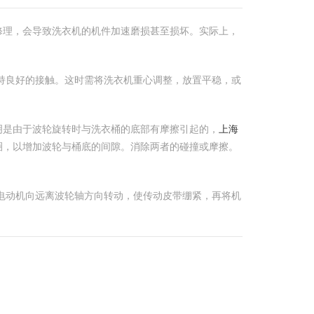
修理，会导致洗衣机的机件加速磨损甚至损坏。实际上，
保持良好的接触。这时需将洗衣机重心调整，放置平稳，或
说明是由于波轮旋转时与洗衣桶的底部有摩擦引起的，
上海
圈，以增加波轮与桶底的间隙。消除两者的碰撞或摩擦。
将电动机向远离波轮轴方向转动，使传动皮带绷紧，再将机