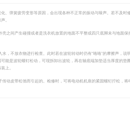
老化、弹簧疲劳变形等原因，会出现各种不正常的振动与噪声。若不及时
噪声。
与外壳之间产生碰撞或者是洗衣机放置的地面不平整或四只底脚未与地面
放入水，不放衣物进行检查。此时若在波轮转动时仍有“咯咯”的摩擦声，
因可能是波轮螺钉松动，可现拆卸出波轮，再在轴底端加垫适当厚度的垫
再装上。
由于传动皮带松弛而引起的。检修时，可将电动机机座的紧固螺钉拧松，